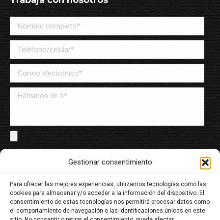
Trabaja con nosotros
Solo archivos en PDF y Word, máximo de 8MB
Gestionar consentimiento
Para ofrecer las mejores experiencias, utilizamos tecnologías como las
He leído y acepto la política de tratamiento de datos
cookies para almacenar y/o acceder a la información del dispositivo. El
personales
consentimiento de estas tecnologías nos permitirá procesar datos como
el comportamiento de navegación o las identificaciones únicas en este
sitio. No consentir o retirar el consentimiento, puede afectar