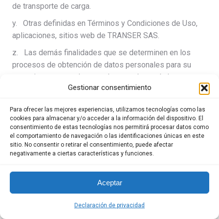
de transporte de carga.
y. Otras definidas en Términos y Condiciones de Uso,
aplicaciones, sitios web de TRANSER SAS.
z. Las demás finalidades que se determinen en los
procesos de obtención de datos personales para su
tratamiento y en todo caso de acuerdo con la Ley.
Gestionar consentimiento
Para ofrecer las mejores experiencias, utilizamos tecnologías como las
cookies para almacenar y/o acceder a la información del dispositivo. El
consentimiento de estas tecnologías nos permitirá procesar datos como
el comportamiento de navegación o las identificaciones únicas en este
12. TRATAMIENTO DE IMÁGENES, REGISTROS
sitio. No consentir o retirar el consentimiento, puede afectar
negativamente a ciertas características y funciones.
AUDIOVISUALES Y DATOS ASOCIADOS A LA
SEGURIDAD FÍSICA, OPERATIVA Y VIAL
Aceptar
TRANSER S.A.S
, en desarrollo de sus actividades
Declaración de privacidad
como empresa de transporte terrestre automotor de