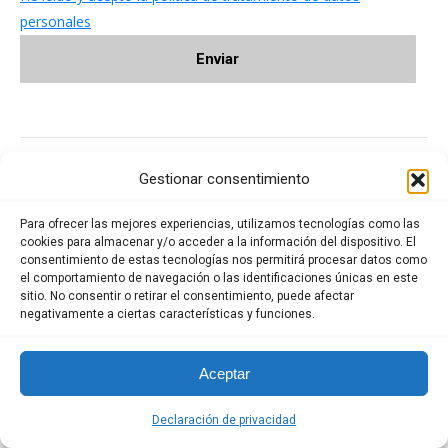
personales
Gestionar consentimiento
Categorías
Para ofrecer las mejores experiencias, utilizamos tecnologías como las
Transer
(3)
cookies para almacenar y/o acceder a la información del dispositivo. El
consentimiento de estas tecnologías nos permitirá procesar datos como
Transporte
(2)
el comportamiento de navegación o las identificaciones únicas en este
sitio. No consentir o retirar el consentimiento, puede afectar
negativamente a ciertas características y funciones.
Aceptar
Artículos recientes
Declaración de privacidad
¡Lo logramos de nuevo! re-certificados por ICONTEC