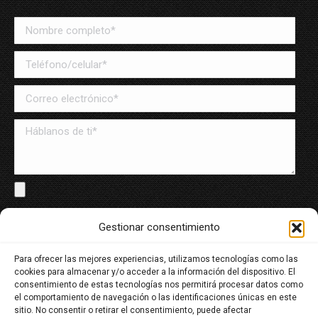
Solo archivos en PDF y Word, máximo de 8MB
Gestionar consentimiento
Para ofrecer las mejores experiencias, utilizamos tecnologías como las
He leído y acepto la política de tratamiento de datos
cookies para almacenar y/o acceder a la información del dispositivo. El
personales
consentimiento de estas tecnologías nos permitirá procesar datos como
el comportamiento de navegación o las identificaciones únicas en este
sitio. No consentir o retirar el consentimiento, puede afectar