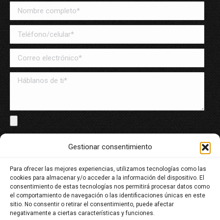
Solo archivos en PDF y Word, máximo de 8MB
Gestionar consentimiento
Para ofrecer las mejores experiencias, utilizamos tecnologías como las
He leído y acepto la política de tratamiento de datos
cookies para almacenar y/o acceder a la información del dispositivo. El
personales
consentimiento de estas tecnologías nos permitirá procesar datos como
el comportamiento de navegación o las identificaciones únicas en este
sitio. No consentir o retirar el consentimiento, puede afectar
negativamente a ciertas características y funciones.