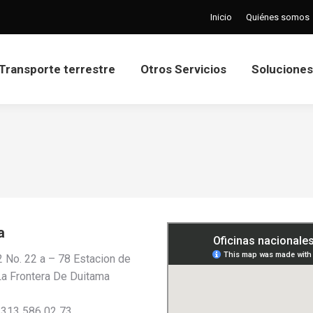
Inicio
Quiénes somos
Transporte terrestre
Otros Servicios
Soluciones
Transporte terrestre
Otros Servicios
Soluciones
a
2 No. 22 a – 78 Estacion de
La Frontera De Duitama
 313 586 02 73