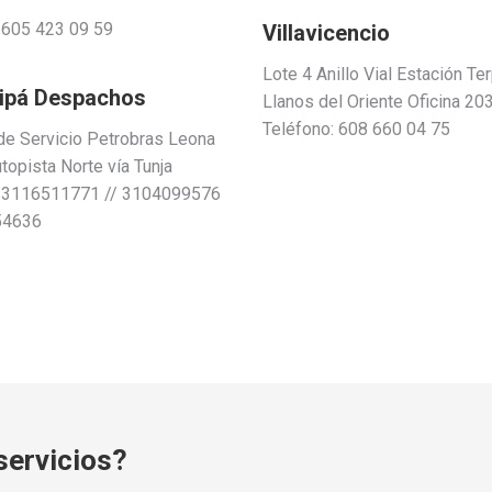
 605 423 09 59
Villavicencio
Lote 4 Anillo Vial Estación Te
ipá Despachos
Llanos del Oriente Oficina 20
Teléfono: 608 660 04 75
de Servicio Petrobras Leona
topista Norte vía Tunja
: 3116511771 // 3104099576
54636
servicios?