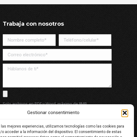
Trabaja con nosotros
Solo archivos en PDF y Word, máximo de 8MB
Gestionar consentimiento
r las mejores experiencias, utilizamos tecnologías como las cookies para
He leído y acepto la política de tratamiento de datos
/o acceder a la información del dispositivo. El consentimiento de estas
personales