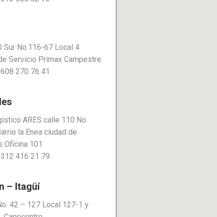
0 Sur No.116-67 Local 4
de Servicio Primax Campestre
 608 270 76 41
les
gístico ARES calle 110 No.
arrio la Enea ciudad de
 Oficina 101
 312 416 21 79
n – Itagüí
No. 42 – 127 Local 127-1 y
. Capricentro