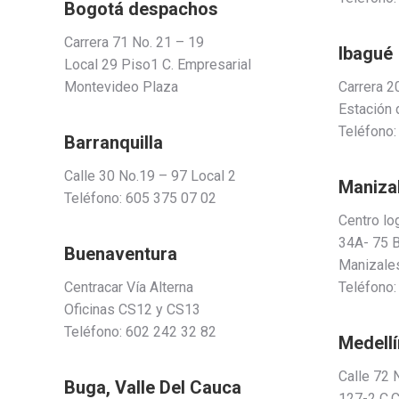
Bogotá despachos
Carrera 71 No. 21 – 19
Ibagué
Local 29 Piso1 C. Empresarial
Montevideo Plaza
Carrera 2
Estación 
Teléfono:
Barranquilla
Calle 30 No.19 – 97 Local 2
Maniza
Teléfono: 605 375 07 02
Centro lo
34A- 75 B
Buenaventura
Manizales
Centracar Vía Alterna
Teléfono:
Oficinas CS12 y CS13
Teléfono: 602 242 32 82
Medellí
Calle 72 
Buga, Valle Del Cauca
127-2 C.C