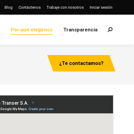
Blog
Contáctenos
Trabaje con nosotros
Iniciar sesión
Por qué elegirnos
Transparencia
Buscar:
Por qué elegirnos
Transparencia
Buscar:
¿Te contactamos?