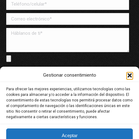
Solo archivos en PDF y Word, máximo de 8MB
Gestionar consentimiento
Para ofrecer las mejores experiencias, utilizamos tecnologías como las
He leído y acepto la política de tratamiento de datos
cookies para almacenar y/o acceder a la información del dispositivo. El
personales
consentimiento de estas tecnologías nos permitirá procesar datos como
el comportamiento de navegación o las identificaciones únicas en este
sitio. No consentir o retirar el consentimiento, puede afectar
negativamente a ciertas características y funciones.
Aceptar