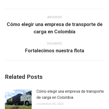
Twitter
Facebook
LinkedIn
Pinterest
Navegación
ANTERIOR
entre
Cómo elegir una empresa de transporte de
Publicación
carga en Colombia
publicaciones
anterior:
SIGUIENTE
Fortalecimos nuestra flota
Publicación
siguiente:
Related Posts
Cómo elegir una empresa de transporte
de carga en Colombia
noviembre 30, 2022