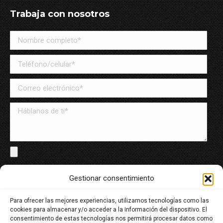
Trabaja con nosotros
Solo archivos en PDF y Word, máximo de 8MB
Gestionar consentimiento
Para ofrecer las mejores experiencias, utilizamos tecnologías como las
He leído y acepto la política de tratamiento de datos
cookies para almacenar y/o acceder a la información del dispositivo. El
personales
consentimiento de estas tecnologías nos permitirá procesar datos como