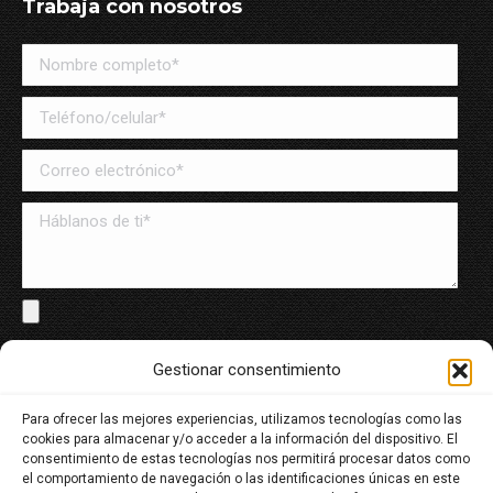
Trabaja con nosotros
Solo archivos en PDF y Word, máximo de 8MB
Gestionar consentimiento
Para ofrecer las mejores experiencias, utilizamos tecnologías como las
He leído y acepto la política de tratamiento de datos
cookies para almacenar y/o acceder a la información del dispositivo. El
personales
consentimiento de estas tecnologías nos permitirá procesar datos como
el comportamiento de navegación o las identificaciones únicas en este