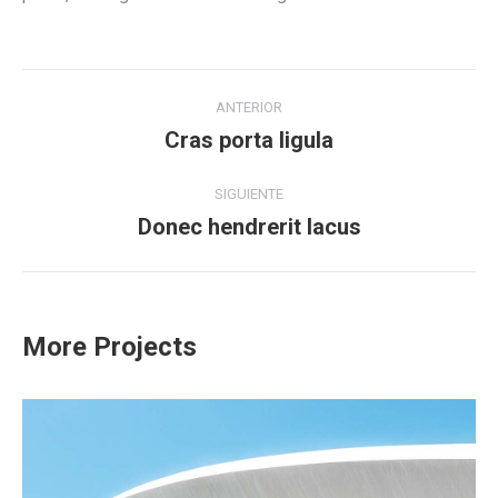
Navegación
ANTERIOR
entre
Cras porta ligula
Proyecto
anterior
proyectos
SIGUIENTE
Donec hendrerit lacus
Proyecto
siguiente
More Projects