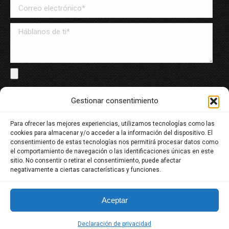
Solo archivos en PDF y Word, máximo de 8MB
Gestionar consentimiento
Para ofrecer las mejores experiencias, utilizamos tecnologías como las
He leído y acepto la política de tratamiento de datos
cookies para almacenar y/o acceder a la información del dispositivo. El
personales
consentimiento de estas tecnologías nos permitirá procesar datos como
el comportamiento de navegación o las identificaciones únicas en este
sitio. No consentir o retirar el consentimiento, puede afectar
negativamente a ciertas características y funciones.
Aceptar
Dream-Theme — truly
premium WordPress themes
Declaración de privacidad
© Copyright 2022 Transer. All Rights Reserved.